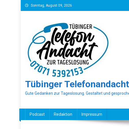
Skip
Sonntag, August 09, 2026
to
content
Tübinger Telefonandacht
Gute Gedanken zur Tageslosung. Gestaltet und gesproche
Podcast
Redaktion
Impressum